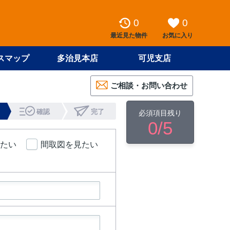
0
0
最近見た物件
お気に入り
スマップ
多治見本店
可児支店
ご相談・お問い合わせ
確認
完了
必須項目残り
0
/5
たい
間取図を見たい