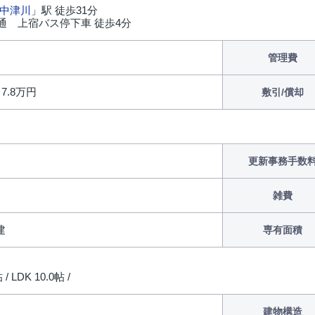
中津川
」駅 徒歩31分
通 上宿バス停下車 徒歩4分
管理費
/ 7.8万円
敷引/償却
更新事務手数
雑費
建
専有面積
/ LDK 10.0帖 /
建物構造