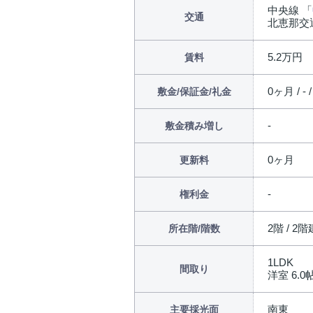
中央線 「
交通
北恵那交
5.2万円
賃料
0ヶ月 / - 
敷金/保証金/礼金
敷金積み増し
0ヶ月
更新料
権利金
2階 / 2階
所在階/階数
1LDK
間取り
洋室 6.0帖 
南東
主要採光面