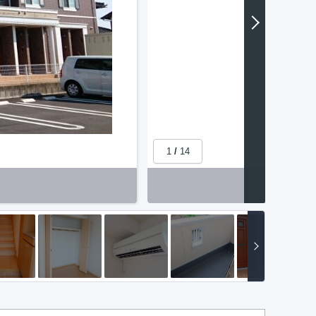
1
/
14