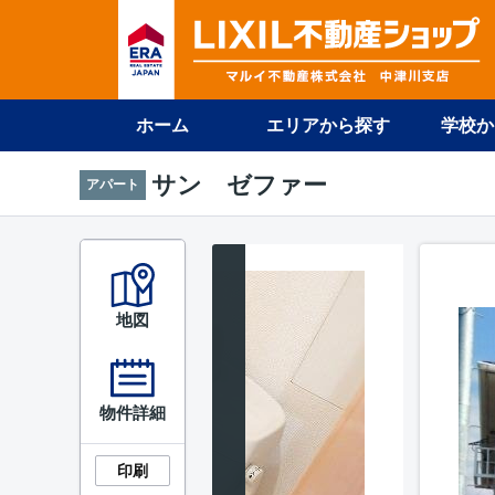
ホーム
エリアから探す
学校か
サン ゼファー
アパート
地図
物件詳細
印刷