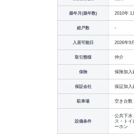
2010年 1
築年月(築年数)
総戸数
2026年
入居可能日
仲介
取引態様
保険加入
保険
保証加入
保証会社
空き台数：
駐車場
公共下水 
ス・トイレ
設備条件
ーホン