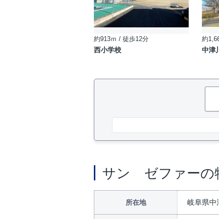
約913ｍ / 徒歩12分
約1,6
西小学校
中津
サン ゼファーの
岐阜県中
所在地