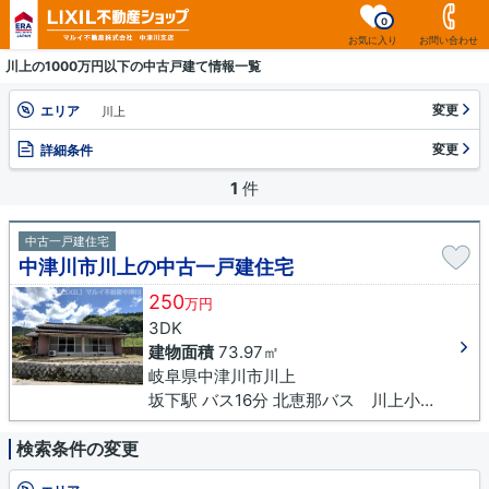
0
お気に入り
お問い合わせ
川上の1000万円以下の中古戸建て情報一覧
変更
エリア
川上
変更
詳細条件
1
件
中古一戸建住宅
中津川市川上の中古一戸建住宅
250
万円
3DK
建物面積
73.97㎡
岐阜県中津川市川上
坂下駅 バス16分 北恵那バス 川上小学校前下車 徒歩6分
検索条件の変更