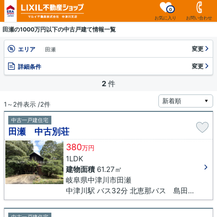
0
お気に入り
お問い合わせ
田瀬の1000万円以下の中古戸建て情報一覧
変更
エリア
田瀬
変更
詳細条件
2
件
1～2件表示 /2件
中古一戸建住宅
田瀬 中古別荘
380
万円
1LDK
建物面積
61.27㎡
岐阜県中津川市田瀬
中津川駅 バス32分 北恵那バス 島田橋下車 徒歩15分