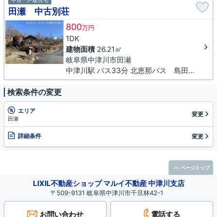
中古一戸建住宅
田瀬 中古別荘
800
万円
1DK
建物面積
26.21㎡
岐阜県中津川市田瀬
中津川駅 バス33分 北恵那バス 島田橋下車 徒歩37分
検索条件の変更
エリア
変更
田瀬
詳細条件
変更
ページトップ
LIXIL不動産ショップ マルイ不動産 中津川支店
〒509-9131 岐阜県中津川市千旦林42-1
お問い合わせ
電話する