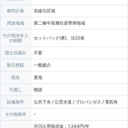
都市計画
非線引区域
用途地域
第二種中高層住居専用地域
その他法令上
セットバック(東)、法22条
の制限
国土法届出
不要
取引態様
一般媒介
現況
更地
引渡し
相談
設備条件
公共下水 / 公営水道 / プロパンガス / 電気有
その他条件
河川占用負担金：1,344円/年