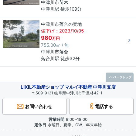
中津川市
苗木
中津川駅 徒歩109分
中津川市落合の売地
値下げ：2023/10/05
980
万円
755.00㎡ / 無
中津川市
落合
落合川駅 徒歩32分
ページトップ
LIXIL不動産ショップ マルイ不動産 中津川支店
〒509-9131 岐阜県中津川市千旦林42-1
お問い合わせ
電話する
営業時間
9:00~18:00
定休日
水曜日、夏季、GW、年末年始