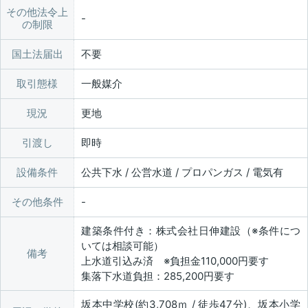
その他法令上
の制限
国土法届出
不要
取引態様
一般媒介
現況
更地
引渡し
即時
設備条件
公共下水 / 公営水道 / プロパンガス / 電気有
その他条件
建築条件付き：株式会社日伸建設（※条件につ
いては相談可能）
備考
上水道引込み済 ※負担金110,000円要す
集落下水道負担：285,200円要す
坂本中学校(約3,708ｍ / 徒歩47分)、坂本小学