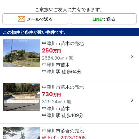
ご家族やご友人に共有できます。
メールで送る
LINE
で送る
この物件と条件が近い物件です。
中津川市苗木の売地
250
万円
2684.00㎡ / 無
中津川市
苗木
中津川駅 徒歩64分
中津川市苗木の売地
730
万円
329.24㎡ / 無
中津川市
苗木
中津川駅 徒歩109分
中津川市落合の売地
値下げ：2023/10/05