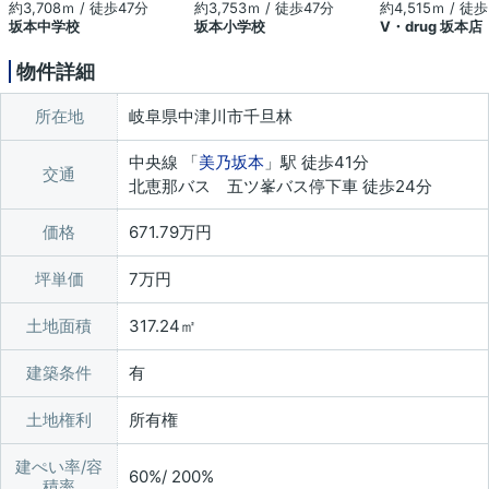
約3,708ｍ / 徒歩47分
約3,753ｍ / 徒歩47分
約4,515ｍ / 徒
坂本中学校
坂本小学校
V・drug 坂本店
物件詳細
所在地
岐阜県中津川市千旦林
中央線 「
美乃坂本
」駅 徒歩41分
交通
北恵那バス 五ツ峯バス停下車 徒歩24分
価格
671.79万円
坪単価
7万円
土地面積
317.24㎡
建築条件
有
土地権利
所有権
建ぺい率/容
60%/ 200%
積率