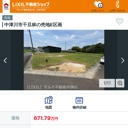
0
お気に入り
お問い合わせ
売地
中津川市千旦林の売地E区画
1
/
11
地図
物件詳細
価格
671.79
万円