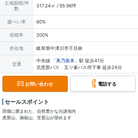
土地面積/坪
317.24㎡ / 95.96坪
数
建ぺい率
60%
容積率
200%
所在地
岐阜県中津川市千旦林
中央線 「
美乃坂本
」駅 徒歩41分
交通
北恵那バス 五ツ峯バス停下車 徒歩24分
お問い合わせ
電話する
セールスポイント
田畑に囲まれた、自然豊かな分譲地内
恵那山、御嶽山、笠置山が望めます