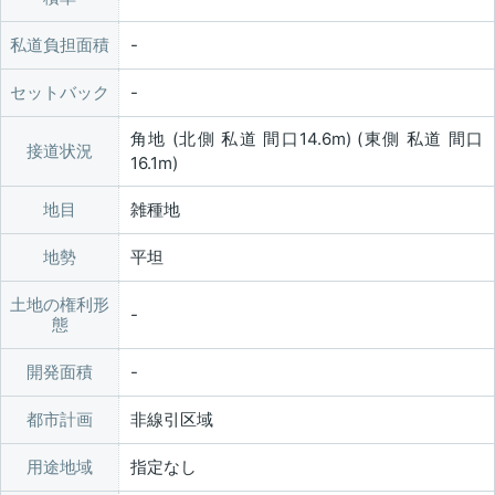
私道負担面積
セットバック
角地 (北側 私道 間口14.6m) (東側 私道 間口
接道状況
16.1m)
地目
雑種地
地勢
平坦
土地の権利形
態
開発面積
都市計画
非線引区域
用途地域
指定なし