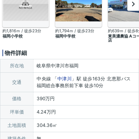
約1,816ｍ / 徒歩23分
約1,794ｍ / 徒歩23分
約639ｍ / 徒歩
福岡小学校
福岡中学校
東美濃農協 Aコ
店
物件詳細
所在地
岐阜県中津川市福岡
中央線 「
中津川
」駅 徒歩163分 北恵那バス
交通
福岡総合事務所前下車 徒歩10分
価格
390万円
坪単価
4.24万円
土地面積
304.36㎡
建築条件
無