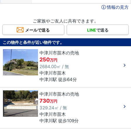
情報の見方
ご家族やご友人に共有できます。
メールで送る
LINE
で送る
この物件と条件が近い物件です。
中津川市苗木の売地
250
万円
2684.00㎡ / 無
中津川市
苗木
中津川駅 徒歩64分
中津川市苗木の売地
730
万円
329.24㎡ / 無
中津川市
苗木
中津川駅 徒歩109分