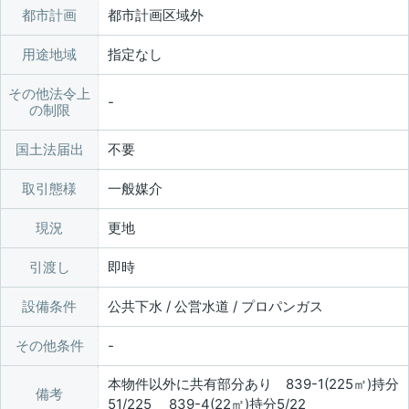
都市計画
都市計画区域外
用途地域
指定なし
その他法令上
の制限
国土法届出
不要
取引態様
一般媒介
現況
更地
引渡し
即時
設備条件
公共下水 / 公営水道 / プロパンガス
その他条件
本物件以外に共有部分あり 839-1(225㎡)持分
備考
51/225 839-4(22㎡)持分5/22