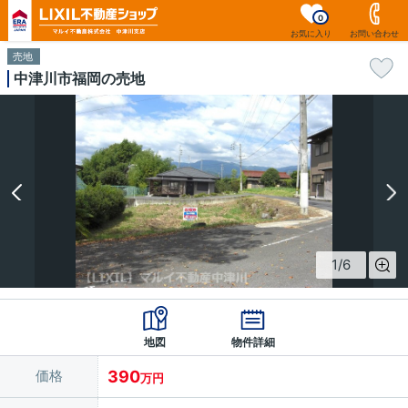
0
お気に入り
お問い合わせ
売地
中津川市福岡の売地
1
/
6
地図
物件詳細
価格
390
万円