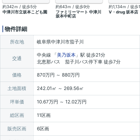
約342ｍ / 徒歩5分
約643ｍ / 徒歩9分
約1,134ｍ / 徒歩
中津川市立坂本こども園
ファミリーマート 中津川
V・drug 坂本店
坂本中町店
物件詳細
所在地
岐阜県中津川市茄子川
中央線 「
美乃坂本
」駅 徒歩21分
交通
北恵那バス 茄子川バス停下車 徒歩7分
価格
870万円 ～ 880万円
土地面積
242.01㎡ ～ 269.56㎡
坪単価
10.67万円 ～ 12.02万円
総区画
11区画
販売区画
6区画