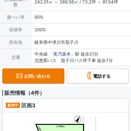
242.01㎡ ～ 269.56㎡ / 73.2坪 ～ 81.54坪
数
建ぺい率
60%
容積率
200%
所在地
岐阜県中津川市茄子川
中央線 「
美乃坂本
」駅 徒歩21分
交通
北恵那バス 茄子川バス停下車 徒歩7分
お問い合わせ
電話する
販売情報（4件）
区画3
販売中