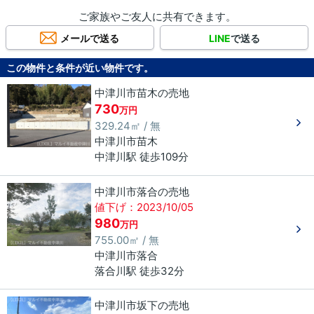
ご家族やご友人に共有できます。
メールで送る
LINE
で送る
この物件と条件が近い物件です。
中津川市苗木の売地
730
万円
329.24㎡ / 無
中津川市
苗木
中津川駅 徒歩109分
中津川市落合の売地
値下げ：2023/10/05
980
万円
755.00㎡ / 無
中津川市
落合
落合川駅 徒歩32分
中津川市坂下の売地