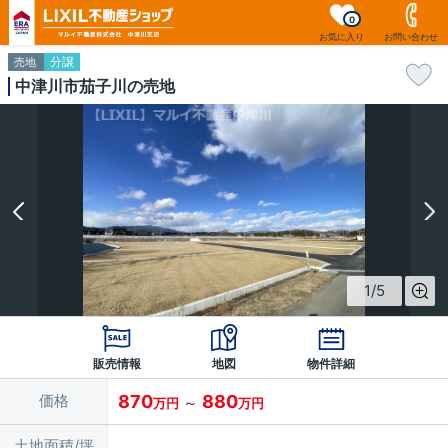
0
お気に入り
お問い合わせ
分譲
売地
中津川市茄子川の売地
1
/
5
販売情報
地図
物件詳細
価格
870
880
～
万円
万円
土地面積/坪