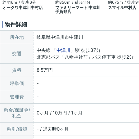
約416ｍ / 徒歩6分
約856ｍ / 徒歩11分
約675ｍ / 徒歩9
オークワ中津川中村店
ファミリーマート 中津川
スマイル中村店
手賀野店
物件詳細
所在地
岐阜県中津川市中津川
中央線 「
中津川
」駅 徒歩37分
交通
北恵那バス「八幡神社前」バス停下車 徒歩2分
賃料
8.5万円
坪単価
管理費
敷金/保証金/
0ヶ月 / 10万円 / 1ヶ月
礼金
敷引/償却
- / 退去時0ヶ月