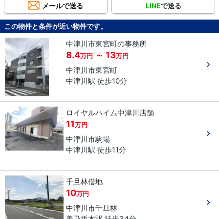
メールで送る
LINE
で送る
この物件と条件が近い物件です。
中津川市東宮町の事務所
8.4
～ 13
万円
万円
中津川市
東宮町
中津川駅 徒歩10分
ロイヤルハイム中津川店舗
11
万円
中津川市
駒場
中津川駅 徒歩11分
千旦林借地
10
万円
中津川市
千旦林
美乃坂本駅 徒歩34分