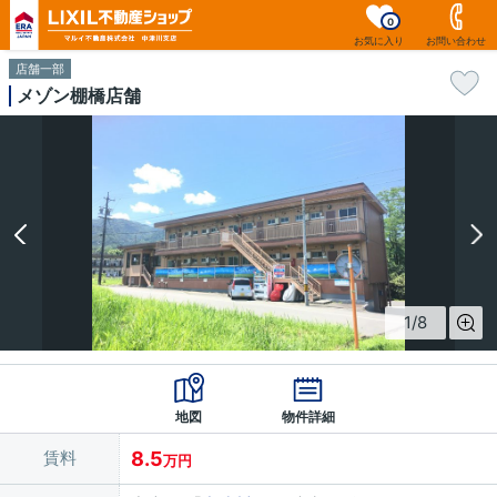
0
お気に入り
お問い合わせ
店舗一部
メゾン棚橋店舗
1
/
8
地図
物件詳細
賃料
8.5
万円