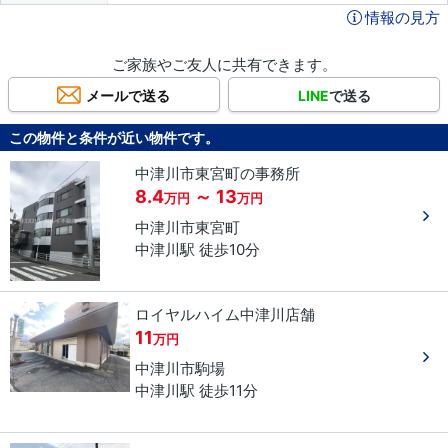
情報の見方
ご家族やご友人に共有できます。
メールで送る
LINE
で送る
この物件と条件が近い物件です。
中津川市東宮町の事務所
8.4
～ 13
万円
万円
中津川市
東宮町
中津川駅 徒歩10分
ロイヤルハイム中津川店舗
11
万円
中津川市
駒場
中津川駅 徒歩11分