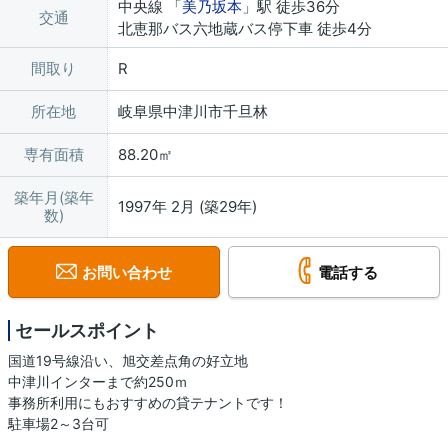
中央線 「
美乃坂本
」駅 徒歩36分
交通
北恵那バス六地蔵バス停下車 徒歩4分
間取り
R
所在地
岐阜県中津川市千旦林
専有面積
88.20㎡
築年月(築年
1997年 2月 (築29年)
数)
お問い合わせ
電話する
セールスポイント
国道19号線沿い、旭交差点角の好立地
中津川インターまで約250ｍ
事務所利用にもおすすめの貸テナントです！
駐車場2～3台可