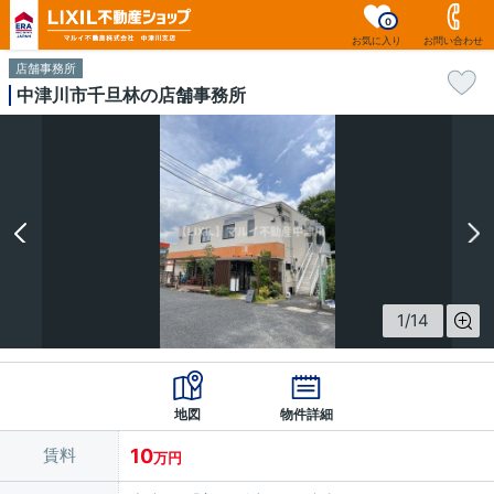
0
お気に入り
お問い合わせ
店舗事務所
中津川市千旦林の店舗事務所
1
/
14
地図
物件詳細
賃料
10
万円