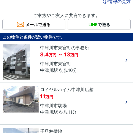
情報の見方
ご家族やご友人に共有できます。
メールで送る
LINE
で送る
この物件と条件が近い物件です。
中津川市東宮町の事務所
8.4
～ 13
万円
万円
中津川市
東宮町
中津川駅 徒歩10分
ロイヤルハイム中津川店舗
11
万円
中津川市
駒場
中津川駅 徒歩11分
千旦林借地