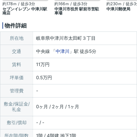
約178ｍ / 徒歩3分
約166ｍ / 徒歩3分
約230ｍ / 徒歩
セブンイレブン 中津川駅
中津川市役所 駅前市営駐
中津川郵便局
南店
車場
物件詳細
所在地
岐阜県中津川市太田町３丁目
交通
中央線 「
中津川
」駅 徒歩5分
賃料
11万円
坪単価
0.5万円
管理費
敷金/保証金/
0ヶ月 / 2ヶ月 / 1ヶ月
礼金
敷引/償却
- / -
所在階/階数
1階 / 4階建 地下1階