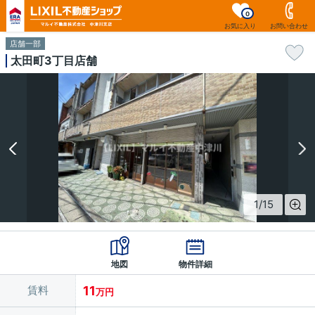
0
お気に入り
お問い合わせ
店舗一部
太田町3丁目店舗
1
/
15
地図
物件詳細
賃料
11
万円