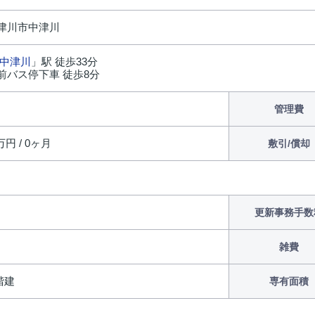
津川市中津川
中津川
」駅 徒歩33分
前バス停下車 徒歩8分
管理費
万円 / 0ヶ月
敷引/償却
更新事務手数
雑費
2階建
専有面積