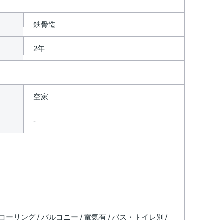
鉄骨造
2年
空家
ローリング / バルコニー / 電気有 / バス・トイレ別 /