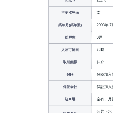
2LDK
間取り
南
主要採光面
2003年 7
築年月(築年数)
9戸
総戸数
即時
入居可能日
仲介
取引態様
保険加入
保険
保証加入
保証会社
空有、月額
駐車場
公共下水 