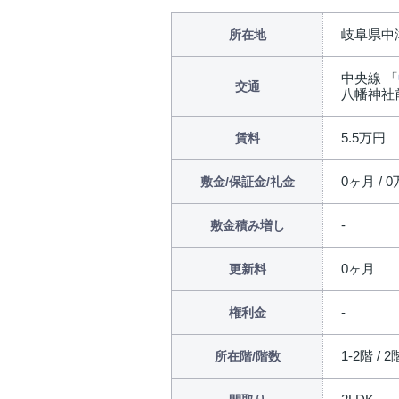
岐阜県中
所在地
中央線 「
交通
八幡神社
5.5万円
賃料
0ヶ月 / 0
敷金/保証金/礼金
敷金積み増し
0ヶ月
更新料
権利金
1-2階 / 
所在階/階数