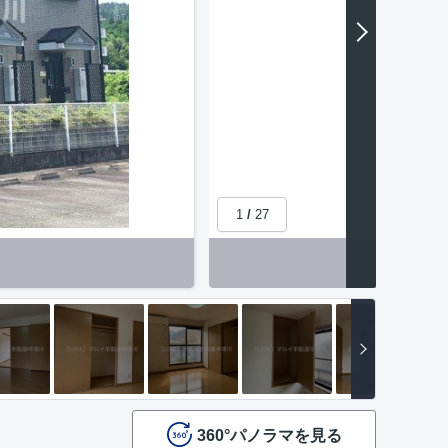
1
/
27
360°パノラマを見る