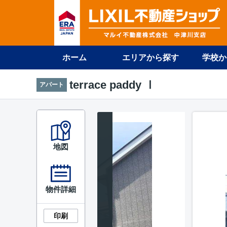
ホーム
エリアから探す
学校か
terrace paddy Ⅰ
アパート
地図
物件詳細
印刷