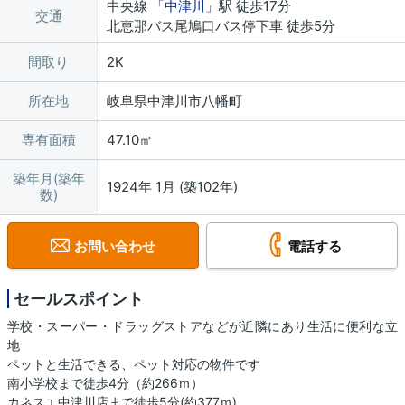
中央線 「
中津川
」駅 徒歩17分
交通
北恵那バス尾鳩口バス停下車 徒歩5分
間取り
2K
所在地
岐阜県中津川市八幡町
専有面積
47.10㎡
築年月(築年
1924年 1月 (築102年)
数)
お問い合わせ
電話する
セールスポイント
学校・スーパー・ドラッグストアなどが近隣にあり生活に便利な立
地
ペットと生活できる、ペット対応の物件です
南小学校まで徒歩4分（約266ｍ）
カネスエ中津川店まで徒歩5分(約377ｍ)