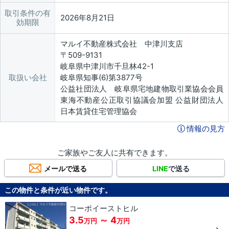
取引条件の有
2026年8月21日
効期限
マルイ不動産株式会社 中津川支店
〒509-9131
岐阜県中津川市千旦林42-1
取扱い会社
岐阜県知事(6)第3877号
公益社団法人 岐阜県宅地建物取引業協会会員
東海不動産公正取引協議会加盟 公益財団法人
日本賃貸住宅管理協会
情報の見方
ご家族やご友人に共有できます。
メールで送る
LINE
で送る
この物件と条件が近い物件です。
コーポイーストヒル
3.5
～ 4
万円
万円