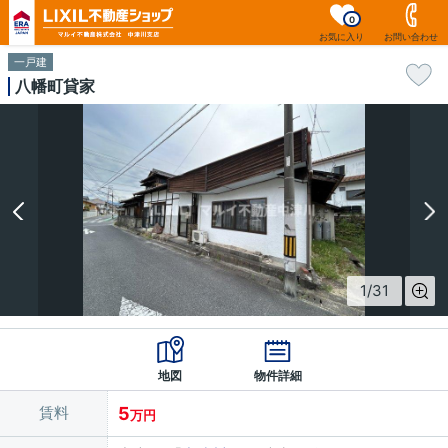
0
お気に入り
お問い合わせ
一戸建
八幡町貸家
1
/
31
地図
物件詳細
賃料
5
万円