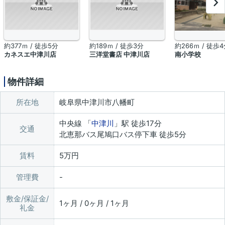
約377ｍ / 徒歩5分
約189ｍ / 徒歩3分
約266ｍ / 徒歩
カネスエ中津川店
三洋堂書店 中津川店
南小学校
物件詳細
所在地
岐阜県中津川市八幡町
中央線 「
中津川
」駅 徒歩17分
交通
北恵那バス尾鳩口バス停下車 徒歩5分
賃料
5万円
管理費
敷金/保証金/
1ヶ月 / 0ヶ月 / 1ヶ月
礼金