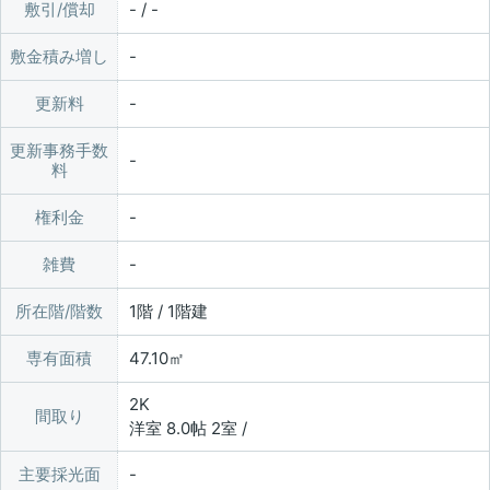
敷引/償却
- / -
敷金積み増し
更新料
更新事務手数
料
権利金
雑費
所在階/階数
1階 / 1階建
専有面積
47.10㎡
2K
間取り
洋室 8.0帖 2室 /
主要採光面