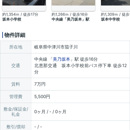
約1,354ｍ / 徒歩17分
約1,266ｍ / 徒歩16分
約1,309ｍ / 徒歩
坂本小学校
中央線「美乃坂本」駅
坂本中学校
物件詳細
所在地
岐阜県中津川市茄子川
中央線 「
美乃坂本
」駅 徒歩16分
交通
北恵那交通 坂本小学校前バス停下車 徒歩12
分
賃料
7万円
管理費
5,500円
敷金/保証金/
0ヶ月 / - / 0ヶ月
礼金
敷引/償却
- / -