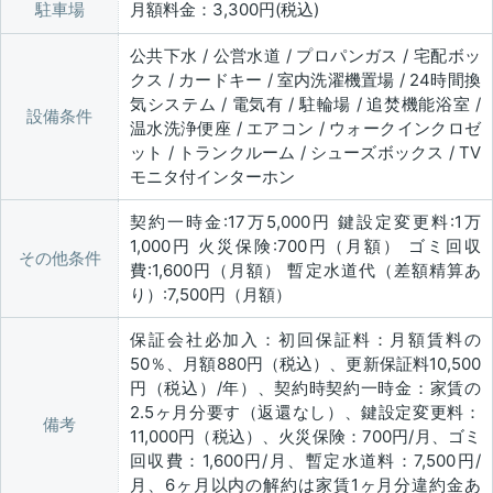
駐車場
月額料金：3,300円(税込)
公共下水 / 公営水道 / プロパンガス / 宅配ボッ
クス / カードキー / 室内洗濯機置場 / 24時間換
気システム / 電気有 / 駐輪場 / 追焚機能浴室 /
設備条件
温水洗浄便座 / エアコン / ウォークインクロゼ
ット / トランクルーム / シューズボックス / TV
モニタ付インターホン
契約一時金:17万5,000円 鍵設定変更料:1万
1,000円 火災保険:700円（月額） ゴミ回収
その他条件
費:1,600円（月額） 暫定水道代（差額精算あ
り）:7,500円（月額）
保証会社必加入：初回保証料：月額賃料の
50％、月額880円（税込）、更新保証料10,500
円（税込）/年）、契約時契約一時金：家賃の
2.5ヶ月分要す（返還なし）、鍵設定変更料：
備考
11,000円（税込）、火災保険：700円/月、ゴミ
回収費：1,600円/月、暫定水道料：7,500円/
月、6ヶ月以内の解約は家賃1ヶ月分違約金あ