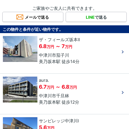
ご家族やご友人に共有できます。
メールで送る
LINE
で送る
この物件と条件が近い物件です。
ザ・フィールズ坂本Ⅱ
6.8
～ 7
万円
万円
中津川市
茄子川
美乃坂本駅 徒歩14分
aura.
6.7
～ 6.8
万円
万円
中津川市
千旦林
美乃坂本駅 徒歩12分
サンビレッジ中津川Ⅰ
5.6
万円