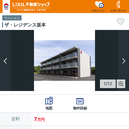
0
お気に入り
お問い合わせ
マンション
ザ・レジデンス坂本
1
/
13
地図
物件詳細
賃料
7
万円