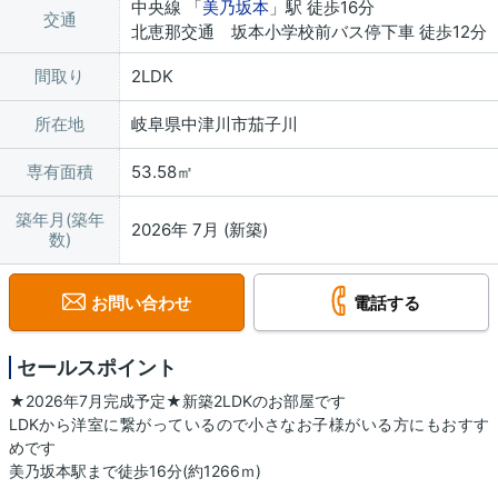
中央線 「
美乃坂本
」駅 徒歩16分
交通
北恵那交通 坂本小学校前バス停下車 徒歩12分
間取り
2LDK
所在地
岐阜県中津川市茄子川
専有面積
53.58㎡
築年月(築年
2026年 7月 (新築)
数)
お問い合わせ
電話する
セールスポイント
★2026年7月完成予定★新築2LDKのお部屋です
LDKから洋室に繋がっているので小さなお子様がいる方にもおすす
めです
美乃坂本駅まで徒歩16分(約1266ｍ)