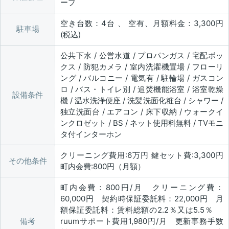
ーブ
空き台数：4台 、 空有、月額料金：3,300円
駐車場
(税込)
公共下水 / 公営水道 / プロパンガス / 宅配ボッ
クス / 防犯カメラ / 室内洗濯機置場 / フローリ
ング / バルコニー / 電気有 / 駐輪場 / ガスコン
ロ / バス・トイレ別 / 追焚機能浴室 / 浴室乾燥
設備条件
機 / 温水洗浄便座 / 洗髪洗面化粧台 / シャワー /
独立洗面台 / エアコン / 床下収納 / ウォークイ
ンクロゼット / BS / ネット使用料無料 / TVモニ
タ付インターホン
クリーニング費用:6万円 鍵セット費:3,300円
その他条件
町内会費:800円（月額）
町内会費：800円/月 クリーニング費：
60,000円 契約時保証委託料：22,000円 月
額保証委託料：賃料総額の2.2％又は5.5％
備考
ruumサポート費用1,980円/月 更新事務手数