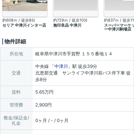
約608ｍ / 徒歩8分
約729ｍ / 徒歩10分
約837ｍ / 徒歩1
セリア 中津川インター店
無印良品 中津川
スーパーマーケ
ー中津川駒場店
物件詳細
所在地
岐阜県中津川市手賀野 １５５番地１４
中央線 「
中津川
」駅 徒歩39分
交通
北恵那交通 サンライフ中津川前バス停下車 徒
歩8分
賃料
5.65万円
管理費
2,900円
敷金/保証金/
0ヶ月 / - / 0ヶ月
礼金