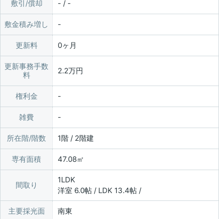
敷引/償却
- / -
敷金積み増し
更新料
0ヶ月
更新事務手数
2.2万円
料
権利金
雑費
所在階/階数
1階 / 2階建
専有面積
47.08㎡
1LDK
間取り
洋室 6.0帖 / LDK 13.4帖 /
主要採光面
南東