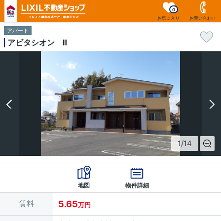
0
お気に入り
お問い合わせ
アパート
アビタシオン Ⅱ
1
/
14
地図
物件詳細
賃料
5.65
万円