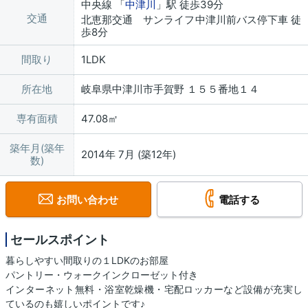
中央線 「
中津川
」駅 徒歩39分
交通
北恵那交通 サンライフ中津川前バス停下車 徒
歩8分
間取り
1LDK
所在地
岐阜県中津川市手賀野 １５５番地１４
専有面積
47.08㎡
築年月(築年
2014年 7月 (築12年)
数)
お問い合わせ
電話する
セールスポイント
暮らしやすい間取りの１LDKのお部屋
パントリー・ウォークインクローゼット付き
インターネット無料・浴室乾燥機・宅配ロッカーなど設備が充実し
ているのも嬉しいポイントです♪