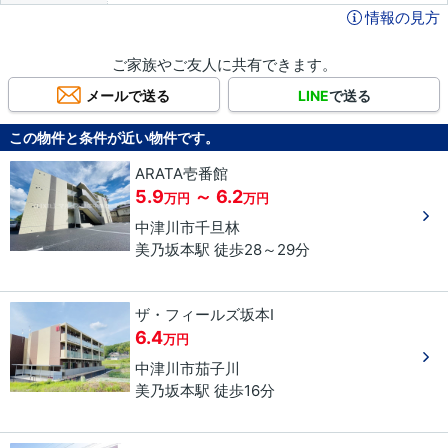
情報の見方
ご家族やご友人に共有できます。
メールで送る
LINE
で送る
この物件と条件が近い物件です。
ARATA壱番館
5.9
～ 6.2
万円
万円
中津川市
千旦林
美乃坂本駅 徒歩28～29分
ザ・フィールズ坂本Ⅰ
6.4
万円
中津川市
茄子川
美乃坂本駅 徒歩16分