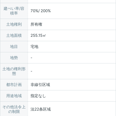
建ぺい率/容
70%/ 200%
積率
土地権利
所有権
土地面積
255.15㎡
地目
宅地
地勢
土地の権利形
態
都市計画
非線引区域
用途地域
指定なし
その他法令上
法22条区域
の制限