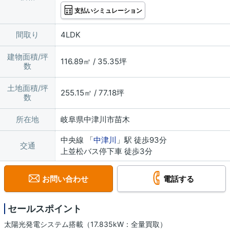
支払いシミュレーション
間取り
4LDK
建物面積/坪
116.89㎡ / 35.35坪
数
土地面積/坪
255.15㎡ / 77.18坪
数
所在地
岐阜県中津川市苗木
中央線 「
中津川
」駅 徒歩93分
交通
上並松バス停下車 徒歩3分
お問い合わせ
電話する
セールスポイント
太陽光発電システム搭載（17.835kW：全量買取）