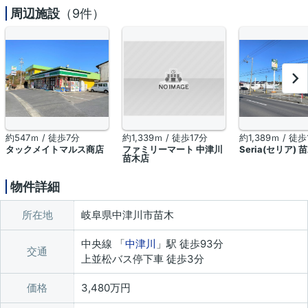
周辺施設
（9件）
約547ｍ / 徒歩7分
約1,339ｍ / 徒歩17分
約1,389ｍ / 徒歩
タックメイトマルス商店
ファミリーマート 中津川
Seria(セリア) 
苗木店
物件詳細
所在地
岐阜県中津川市苗木
中央線 「
中津川
」駅 徒歩93分
交通
上並松バス停下車 徒歩3分
価格
3,480万円