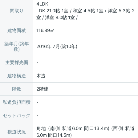
4LDK
間取り
LDK 21.0帖 1室 / 和室 4.5帖 1室 / 洋室 5.3帖 2
室 / 洋室 8.0帖 1室 /
建物面積
116.89㎡
築年月(築年
2016年 7月(築10年)
数)
主要採光面
建物構造
木造
階数
2階建
私道負担面積
セットバック
角地 (南側 私道6.0m 間口13.4m) (西側 私道
接道状況
6.0m 間口14.5m)