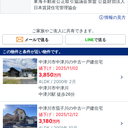
東海不動産公正取引協議会加盟 公益財団法人
日本賃貸住宅管理協会
情報の見方
ご家族やご友人に共有できます。
メールで送る
LINE
で送る
この物件と条件が近い物件です。
中津川市中津川の中古一戸建住宅
値下げ：2025/11/02
3,850
万円
4LDK / 2000年 2月
中津川市
中津川
中津川駅 徒歩26分
中津川市茄子川の中古一戸建住宅
値下げ：2025/12/12
3,180
万円
4LDK / 2001年 10月