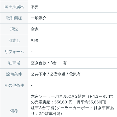
国土法届出
不要
取引態様
一般媒介
現況
空家
引渡し
相談
リフォーム
駐車場
空き台数：3台 、 有
設備条件
公共下水 / 公営水道 / 電気有
その他条件
木造ソーラーパネルぶき2階建（R4.3～R5.1で
の売電実績：556,601円 月平均55,660円)
駐車3台可能(ソーラーカーポート付き車庫あ
備考
り：2台駐車可能)