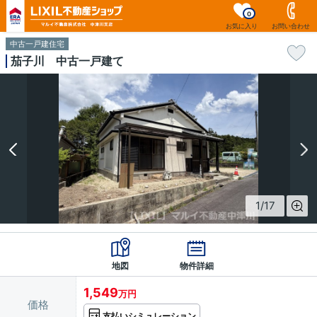
0
お気に入り
お問い合わせ
中古一戸建住宅
茄子川 中古一戸建て
1
/
17
地図
物件詳細
1,549
万円
価格
支払いシミュレーション