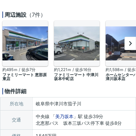
周辺施設
（7件）
約495ｍ / 徒歩7分
約1,221ｍ / 徒歩16分
約1,598ｍ / 徒
ファミリーマート 恵那原
ファミリーマート 中津川
ホームセンター
東店
坂本中町店
津川坂本店
物件詳細
所在地
岐阜県中津川市茄子川
中央線 「
美乃坂本
」駅 徒歩39分
交通
北恵那バス 坂本三坂バス停下車 徒歩8分
価格
1,549万円