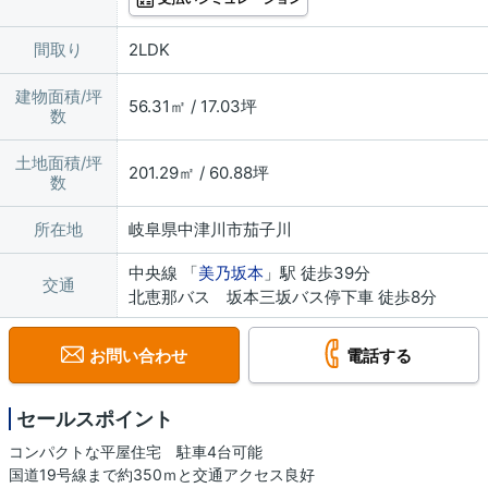
間取り
2LDK
建物面積/坪
56.31㎡ / 17.03坪
数
土地面積/坪
201.29㎡ / 60.88坪
数
所在地
岐阜県中津川市茄子川
中央線 「
美乃坂本
」駅 徒歩39分
交通
北恵那バス 坂本三坂バス停下車 徒歩8分
お問い合わせ
電話する
セールスポイント
コンパクトな平屋住宅 駐車4台可能
国道19号線まで約350ｍと交通アクセス良好