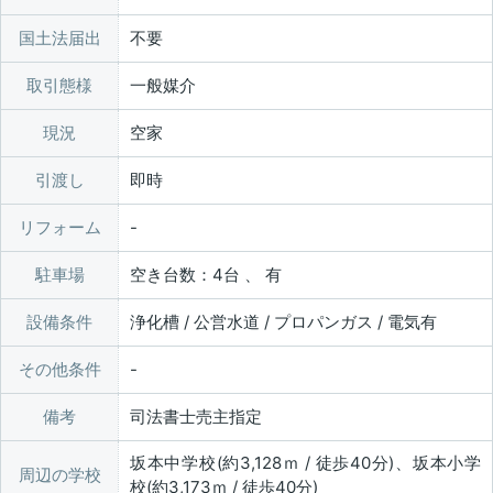
国土法届出
不要
取引態様
一般媒介
現況
空家
引渡し
即時
リフォーム
駐車場
空き台数：4台 、 有
設備条件
浄化槽 / 公営水道 / プロパンガス / 電気有
その他条件
備考
司法書士売主指定
坂本中学校(約3,128ｍ / 徒歩40分)、坂本小学
周辺の学校
校(約3,173ｍ / 徒歩40分)