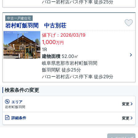
バロー岩村店バス停下車 徒歩25分
中古一戸建住宅
岩村町飯羽間 中古別荘
値下げ：2026/03/19
1,000
万円
1R
建物面積
52.00㎡
岐阜県恵那市岩村町飯羽間
飯羽間駅 徒歩25分
バロー岩村店バス停下車 徒歩29分
検索条件の変更
エリア
変更
岩村町飯羽間
詳細条件
変更