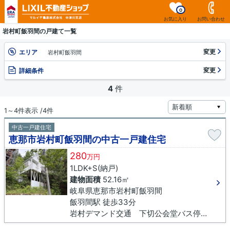
0
お気に入り
お問い合わせ
岩村町飯羽間の戸建て一覧
変更
エリア
岩村町飯羽間
変更
詳細条件
4
件
1～4件表示 /4件
中古一戸建住宅
恵那市岩村町飯羽間の中古一戸建住宅
280
万円
1LDK+S(納戸)
建物面積
52.16㎡
岐阜県恵那市岩村町飯羽間
飯羽間駅 徒歩33分
岩村デマンド交通 下切公会堂バス停下車 徒歩35分