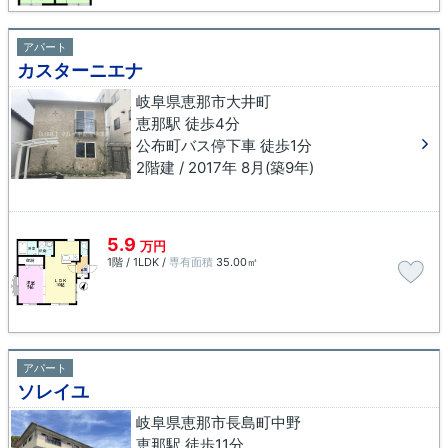
アパート
カスターニエナ
岐阜県恵那市大井町
恵那駅 徒歩4分
公布町バス停下車 徒歩1分
2階建 / 2017年 8月(築9年)
5.9
万円
1階 / 1LDK /
専有面積
35.00㎡
アパート
ソレイユ
岐阜県恵那市長島町中野
恵那駅 徒歩11分