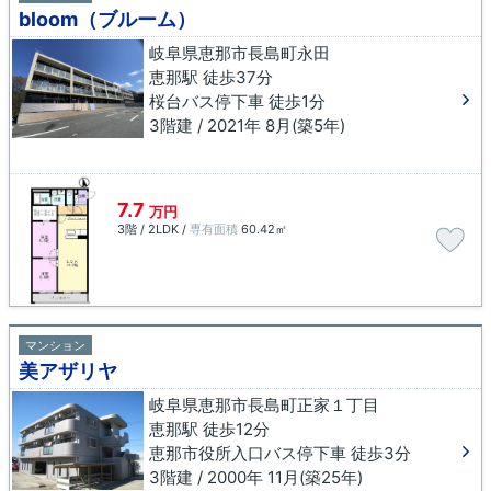
bloom（ブルーム）
岐阜県恵那市長島町永田
恵那駅 徒歩37分
桜台バス停下車 徒歩1分
3階建 / 2021年 8月(築5年)
7.7
万円
3階 / 2LDK /
専有面積
60.42㎡
マンション
美アザリヤ
岐阜県恵那市長島町正家１丁目
恵那駅 徒歩12分
恵那市役所入口バス停下車 徒歩3分
3階建 / 2000年 11月(築25年)