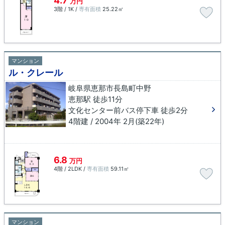
4.7
万円
3階 / 1K /
専有面積
25.22㎡
マンション
ル・クレール
岐阜県恵那市長島町中野
恵那駅 徒歩11分
文化センター前バス停下車 徒歩2分
4階建 / 2004年 2月(築22年)
6.8
万円
4階 / 2LDK /
専有面積
59.11㎡
マンション