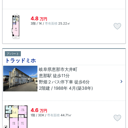
4.8
万円
3階 / 1K /
専有面積
25.22㎡
アパート
トラッドミホ
岐阜県恵那市大井町
恵那駅 徒歩11分
野畑２バス停下車 徒歩6分
2階建 / 1988年 4月(築38年)
4.6
万円
1階 / 3DK /
専有面積
44.71㎡