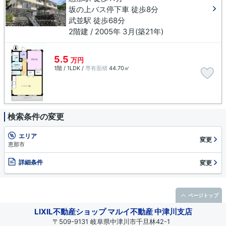
坂の上バス停下車 徒歩8分
武並駅 徒歩68分
2階建 / 2005年 3月(築21年)
5.5
万円
1階 / 1LDK /
専有面積
44.70㎡
検索条件の変更
エリア
変更
恵那市
詳細条件
変更
ページトップ
LIXIL不動産ショップ マルイ不動産 中津川支店
〒509-9131 岐阜県中津川市千旦林42-1