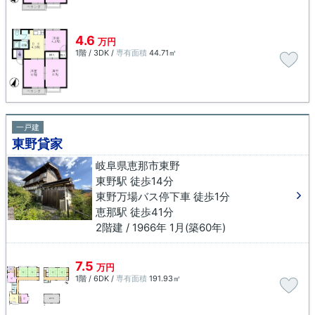
4.6
万円
1階 / 3DK /
専有面積
44.71㎡
一戸建
東野貸家
岐阜県恵那市東野
東野駅 徒歩14分
東野万場バス停下車 徒歩1分
恵那駅 徒歩41分
2階建 / 1966年 1月(築60年)
7.5
万円
1階 / 6DK /
専有面積
191.93㎡