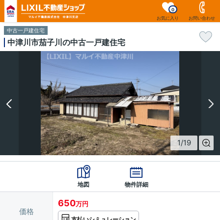
0
お気に入り
お問い合わせ
中古一戸建住宅
中津川市茄子川の中古一戸建住宅
1
/
19
地図
物件詳細
650
万円
価格
支払いシミュレーション