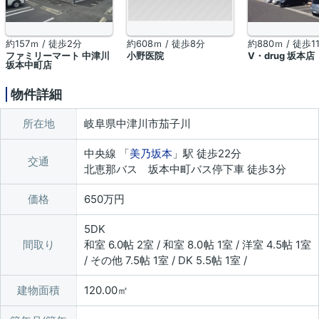
約157ｍ / 徒歩2分
約608ｍ / 徒歩8分
約880ｍ / 徒歩1
ファミリーマート 中津川
小野医院
V・drug 坂本店
坂本中町店
物件詳細
所在地
岐阜県中津川市茄子川
中央線 「
美乃坂本
」駅 徒歩22分
交通
北恵那バス 坂本中町バス停下車 徒歩3分
価格
650万円
5DK
間取り
和室 6.0帖 2室 / 和室 8.0帖 1室 / 洋室 4.5帖 1室
/ その他 7.5帖 1室 / DK 5.5帖 1室 /
建物面積
120.00㎡