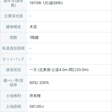
築年月(築年
1970年 1月(築56年)
数)
主要採光面
建物構造
木造
階数
1階建
私道負担面積
セットバック
接道状況
一方 (北東側 公道4.0m 間口20.0m)
建ぺい率/容
60%/ 200%
積率
土地権利
所有権
土地面積
561.00㎡