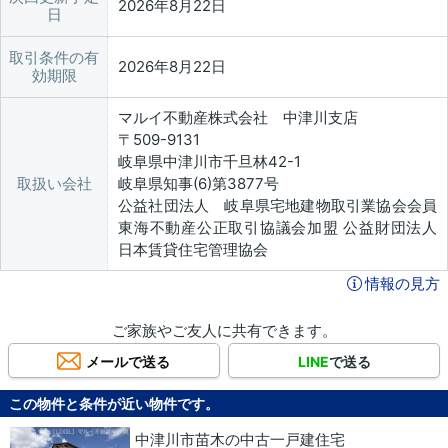
2026年8月22日
日
取引条件の有
2026年8月22日
効期限
マルイ不動産株式会社 中津川支店
〒509-9131
岐阜県中津川市千旦林42-1
取扱い会社
岐阜県知事(6)第3877号
公益社団法人 岐阜県宅地建物取引業協会会員
東海不動産公正取引協議会加盟 公益財団法人
日本賃貸住宅管理協会
情報の見方
ご家族やご友人に共有できます。
メールで送る
LINE
で送る
この物件と条件が近い物件です。
中津川市苗木の中古一戸建住宅