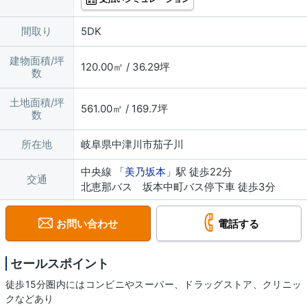
間取り
5DK
建物面積/坪
120.00㎡ / 36.29坪
数
土地面積/坪
561.00㎡ / 169.7坪
数
所在地
岐阜県中津川市茄子川
中央線 「
美乃坂本
」駅 徒歩22分
交通
北恵那バス 坂本中町バス停下車 徒歩3分
お問い合わせ
電話する
セールスポイント
徒歩15分圏内にはコンビニやスーパー、ドラッグストア、クリニッ
クなどあり