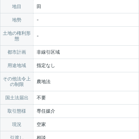
地目
田
地勢
土地の権利形
態
都市計画
非線引区域
用途地域
指定なし
その他法令上
農地法
の制限
国土法届出
不要
取引態様
専任媒介
現況
空家
引渡し
相談