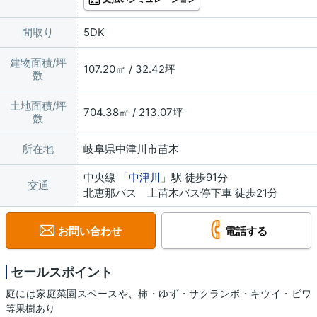
間取り
5DK
建物面積/坪
107.20㎡ / 32.42坪
数
土地面積/坪
704.38㎡ / 213.07坪
数
所在地
岐阜県中津川市苗木
中央線 「
中津川
」駅 徒歩91分
交通
北恵那バス 上苗木バス停下車 徒歩21分
お問い合わせ
電話する
セールスポイント
庭には家庭菜園スペースや、柿・ゆず・サクランボ・キウイ・ビワ
等果樹あり