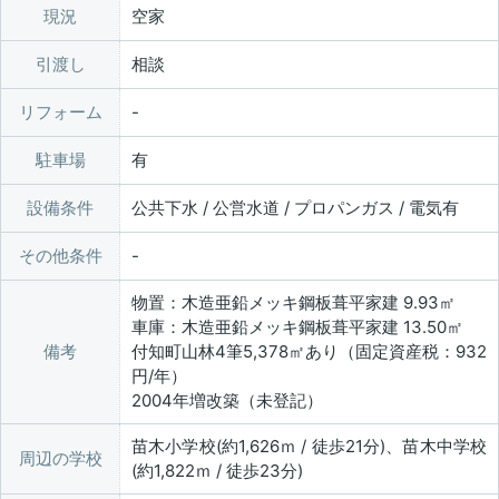
現況
空家
引渡し
相談
リフォーム
駐車場
有
設備条件
公共下水 / 公営水道 / プロパンガス / 電気有
その他条件
物置：木造亜鉛メッキ鋼板葺平家建 9.93㎡
車庫：木造亜鉛メッキ鋼板葺平家建 13.50㎡
備考
付知町山林4筆5,378㎡あり（固定資産税：932
円/年）
2004年増改築（未登記）
苗木小学校(約1,626ｍ / 徒歩21分)、苗木中学校
周辺の学校
(約1,822ｍ / 徒歩23分)