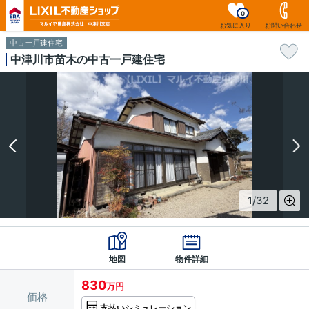
0
お気に入り
お問い合わせ
中古一戸建住宅
中津川市苗木の中古一戸建住宅
1
/
32
地図
物件詳細
830
万円
価格
支払いシミュレーション