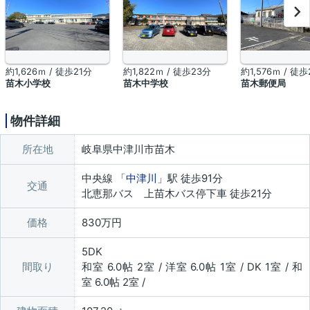
約1,626ｍ / 徒歩21分
約1,822ｍ / 徒歩23分
約1,576ｍ / 徒
苗木小学校
苗木中学校
苗木郵便局
物件詳細
所在地
岐阜県中津川市苗木
中央線 「
中津川
」駅 徒歩91分
交通
北恵那バス 上苗木バス停下車 徒歩21分
価格
830万円
5DK
間取り
和室 6.0帖 2室 / 洋室 6.0帖 1室 / DK 1室 / 和
室 6.0帖 2室 /