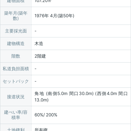
建物面積
107.20㎡
築年月(築年
1976年 4月(築50年)
数)
主要採光面
建物構造
木造
階数
2階建
私道負担面積
セットバック
角地 (南側5.0m 間口30.0m) (西側4.0m 間口
接道状況
13.0m)
建ぺい率/容
60%/ 200%
積率
土地権利
所有権