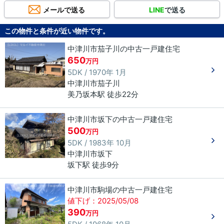
メールで送る
LINE
で送る
この物件と条件が近い物件です。
中津川市茄子川の中古一戸建住宅
650
万円
5DK / 1970年 1月
中津川市
茄子川
美乃坂本駅 徒歩22分
中津川市坂下の中古一戸建住宅
500
万円
5DK / 1983年 10月
中津川市
坂下
坂下駅 徒歩9分
中津川市駒場の中古一戸建住宅
値下げ：2025/05/08
390
万円